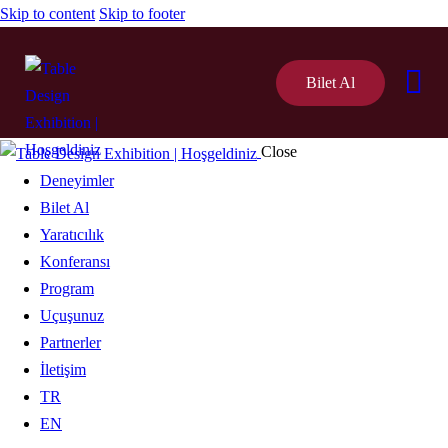
Skip to content
Skip to footer
Bilet Al
Close
Deneyimler
Bilet Al
Yaratıcılık
Konferansı
Program
Uçuşunuz
Partnerler
İletişim
TR
EN